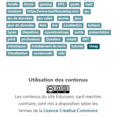
famille
forum
gaming
GPS
guide
haïti
hostosm
https://www.msofficessetup.com
jeu
jeu de données
jeu vidéo
jeunes
jeux
jeux de données
liste
live
Localisation
ludique
Lycée
Mapathon
openstreetmap
outils
présentation
print
professeurs
Question
simple
SNT
statistiques
tremblement de terre
tutoriel
Umap
Visualisation
vousnousils
wiki
Utilisation des contenus
Les contenus du site Educosm, sauf mention
contraire, sont mis à disposition selon les
termes de la
Licence Creative Commons