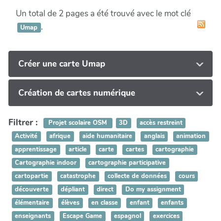
Un total de 2 pages a été trouvé avec le mot clé
.
Umap
Créer une carte Umap
Création de cartes numérique
Filtrer :
Projet scolaire OSM
3D
accès restreint
Activité
afrique
aide humanitaire
anglais
animation
apprentissage
article
carte
cartes
cartographie
Cartographie indoor
cartographie participative
cartopartie
catastrophe
collecte de données
cours
découverte
dépliant
direct
Do my assignment
élémentaire
élèves
en classe
enfant
enfants
enseignants
Escape Game
espagnol
exercices