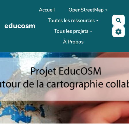
Aller au contenu principal
Accueil
OpenStreetMap
Toutes les ressources
Rec
educosm
Tous les projets
À Propos