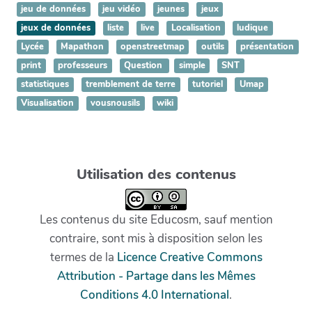
jeu de données
jeu vidéo
jeunes
jeux
jeux de données
liste
live
Localisation
ludique
Lycée
Mapathon
openstreetmap
outils
présentation
print
professeurs
Question
simple
SNT
statistiques
tremblement de terre
tutoriel
Umap
Visualisation
vousnousils
wiki
Utilisation des contenus
Les contenus du site Educosm, sauf mention
contraire, sont mis à disposition selon les
termes de la
Licence Creative Commons
Attribution - Partage dans les Mêmes
Conditions 4.0 International
.