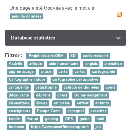
Une page a été trouvée avec le mot clé
.
jeux de données
Database statistics
Filtrer :
Projet scolaire OSM
3D
accès restreint
Activité
afrique
aide humanitaire
anglais
animation
apprentissage
article
carte
cartes
cartographie
Cartographie indoor
cartographie participative
cartopartie
catastrophe
collecte de données
cours
découverte
dépliant
direct
Do my assignment
élémentaire
élèves
en classe
enfant
enfants
enseignants
Escape Game
espagnol
exercices
famille
forum
gaming
GPS
guide
haïti
hostosm
https://www.msofficessetup.com
jeu