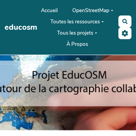
Aller au contenu principal
Accueil
OpenStreetMap
Toutes les ressources
Rec
educosm
Tous les projets
À Propos