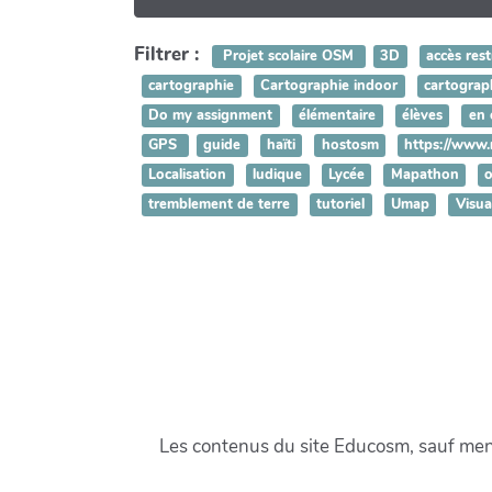
Filtrer :
Projet scolaire OSM
3D
accès rest
cartographie
Cartographie indoor
cartograph
Do my assignment
élémentaire
élèves
en 
GPS
guide
haïti
hostosm
https://www.
Localisation
ludique
Lycée
Mapathon
tremblement de terre
tutoriel
Umap
Visua
Les contenus du site Educosm, sauf menti