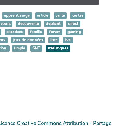
apprentissage
article
carte
cartes
cours
découverte
dépliant
direct
exercices
famille
forum
gaming
eux
jeux de données
liste
live
tion
simple
SNT
statistiques
Licence Creative Commons Attribution - Partage