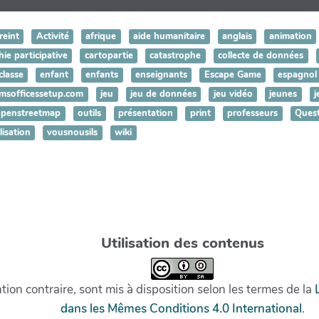
reint
Activité
afrique
aide humanitaire
anglais
animation
ie participative
cartopartie
catastrophe
collecte de données
classe
enfant
enfants
enseignants
Escape Game
espagnol
msofficessetup.com
jeu
jeu de données
jeu vidéo
jeunes
j
openstreetmap
outils
présentation
print
professeurs
Ques
lisation
vousnousils
wiki
Utilisation des contenus
on contraire, sont mis à disposition selon les termes de la
dans les Mêmes Conditions 4.0 International
.