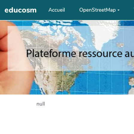
Aller au contenu principal
educosm
Accueil
OpenStreetMap
null