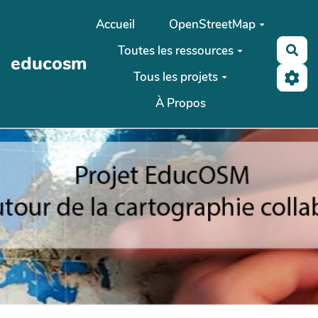
Aller au contenu principal
Accueil
OpenStreetMap
Toutes les ressources
Rec
educosm
Tous les projets
À Propos