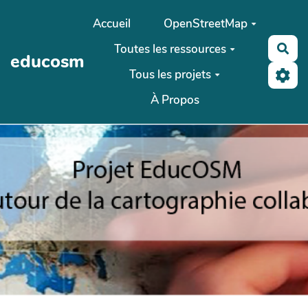
Aller au contenu principal
Accueil
OpenStreetMap
Toutes les ressources
Rec
educosm
Tous les projets
À Propos