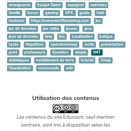
enseignants
Escape Game
espagnol
exercices
famille
forum
gaming
GPS
guide
haïti
hostosm
https://www.msofficessetup.com
jeu
jeu de données
jeu vidéo
jeunes
jeux
jeux de données
liste
live
Localisation
ludique
Lycée
Mapathon
openstreetmap
outils
présentation
print
professeurs
Question
simple
SNT
statistiques
tremblement de terre
tutoriel
Umap
Visualisation
vousnousils
wiki
Utilisation des contenus
Les contenus du site Educosm, sauf mention
contraire, sont mis à disposition selon les