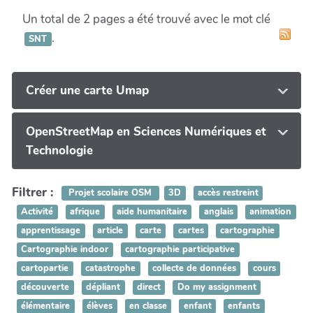
Un total de 2 pages a été trouvé avec le mot clé
.
SNT
Créer une carte Umap
OpenStreetMap en Sciences Numériques et
Technologie
Filtrer :
Projet scolaire OSM
3D
accès restreint
Activité
afrique
aide humanitaire
anglais
animation
apprentissage
article
carte
cartes
cartographie
Cartographie indoor
cartographie participative
cartopartie
catastrophe
collecte de données
cours
découverte
dépliant
direct
Do my assignment
élémentaire
élèves
en classe
enfant
enfants