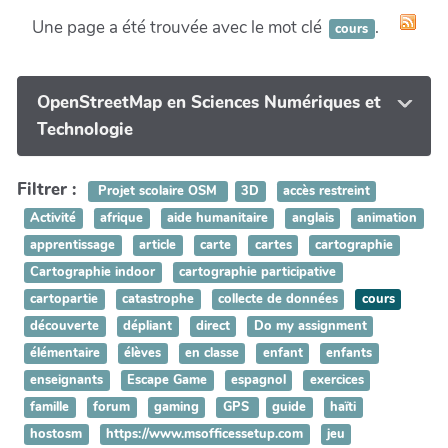
Une page a été trouvée avec le mot clé
.
cours
OpenStreetMap en Sciences Numériques et
Technologie
Filtrer :
Projet scolaire OSM
3D
accès restreint
Activité
afrique
aide humanitaire
anglais
animation
apprentissage
article
carte
cartes
cartographie
Cartographie indoor
cartographie participative
cartopartie
catastrophe
collecte de données
cours
découverte
dépliant
direct
Do my assignment
élémentaire
élèves
en classe
enfant
enfants
enseignants
Escape Game
espagnol
exercices
famille
forum
gaming
GPS
guide
haïti
hostosm
https://www.msofficessetup.com
jeu