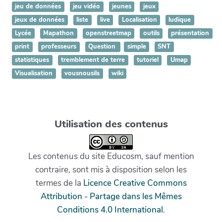
jeu de données
jeu vidéo
jeunes
jeux
jeux de données
liste
live
Localisation
ludique
Lycée
Mapathon
openstreetmap
outils
présentation
print
professeurs
Question
simple
SNT
statistiques
tremblement de terre
tutoriel
Umap
Visualisation
vousnousils
wiki
Utilisation des contenus
Les contenus du site Educosm, sauf mention
contraire, sont mis à disposition selon les
termes de la
Licence Creative Commons
Attribution - Partage dans les Mêmes
Conditions 4.0 International
.