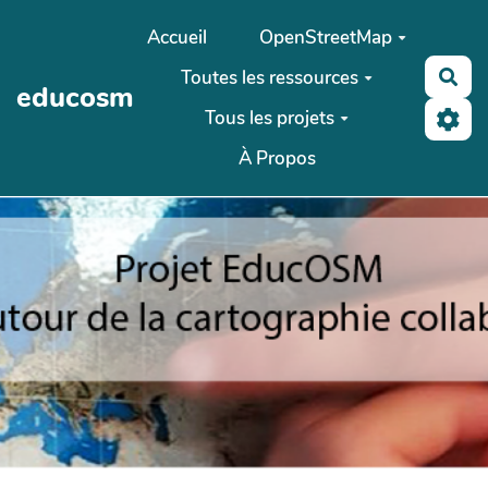
Aller au contenu principal
Accueil
OpenStreetMap
Toutes les ressources
Rec
educosm
Tous les projets
À Propos