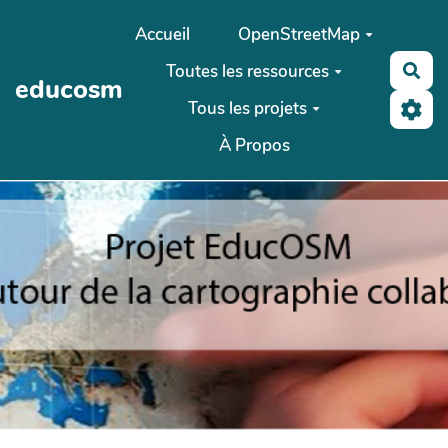
Aller au contenu principal
Accueil
OpenStreetMap
Toutes les ressources
Rec
educosm
Tous les projets
À Propos