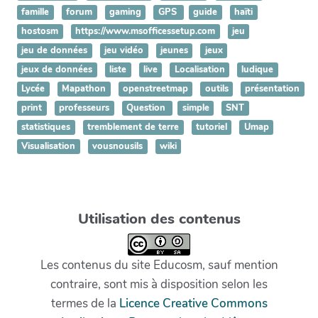
famille
forum
gaming
GPS
guide
haïti
hostosm
https://www.msofficessetup.com
jeu
jeu de données
jeu vidéo
jeunes
jeux
jeux de données
liste
live
Localisation
ludique
Lycée
Mapathon
openstreetmap
outils
présentation
print
professeurs
Question
simple
SNT
statistiques
tremblement de terre
tutoriel
Umap
Visualisation
vousnousils
wiki
Utilisation des contenus
Les contenus du site Educosm, sauf mention
contraire, sont mis à disposition selon les
termes de la
Licence Creative Commons