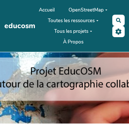
Aller au contenu principal
Accueil
OpenStreetMap
Toutes les ressources
Rec
educosm
Tous les projets
À Propos