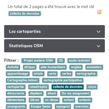
Un total de 2 pages a été trouvé avec le mot clé
.
collecte de données
Les cartoparties
Statistiques OSM
Filtrer :
Projet scolaire OSM
3D
accès restreint
Activité
afrique
aide humanitaire
anglais
animation
apprentissage
article
carte
cartes
cartographie
Cartographie indoor
cartographie participative
cartopartie
catastrophe
collecte de données
cours
découverte
dépliant
direct
Do my assignment
élémentaire
élèves
en classe
enfant
enfants
enseignants
Escape Game
espagnol
exercices