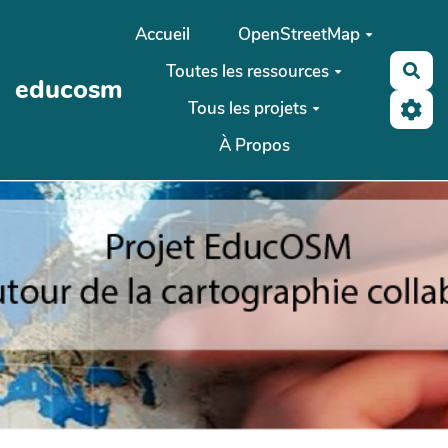
Aller au contenu principal
Accueil
OpenStreetMap
Toutes les ressources
Rec
educosm
Tous les projets
À Propos