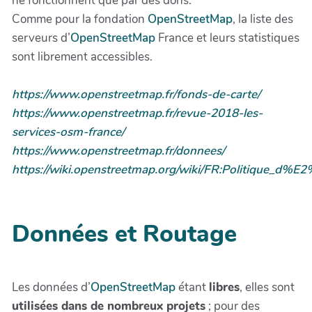
ne fonctionnent que par des dons.
Comme pour la fondation
OpenStreetMap
, la liste des
serveurs d’
OpenStreetMap
France et leurs statistiques
sont librement accessibles.
https://www.openstreetmap.fr/fonds-de-carte/
https://www.openstreetmap.fr/revue-2018-les-
services-osm-france/
https://www.openstreetmap.fr/donnees/
https://wiki.openstreetmap.org/wiki/FR:Politique_d%E2
Données et Routage
Les données d’
OpenStreetMap
étant
libres
, elles sont
utilisées dans de nombreux projets
; pour des