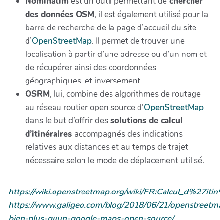
Nominatim
est un outil permettant de
chercher
des données OSM
, il est également utilisé pour la
barre de recherche de la page d’accueil du site
d’
OpenStreetMap
. Il permet de trouver une
localisation à partir d’une adresse ou d’un nom et
de récupérer ainsi des coordonnées
géographiques, et inversement.
OSRM
, lui, combine des algorithmes de routage
au réseau routier open source d’
OpenStreetMap
dans le but d’offrir des
solutions de calcul
d’itinéraires
accompagnés des indications
relatives aux distances et au temps de trajet
nécessaire selon le mode de déplacement utilisé.
https://wiki.openstreetmap.org/wiki/FR:Calcul_d%27it
https://www.galigeo.com/blog/2018/06/21/openstreetm
bien-plus-quun-google-maps-open-source/