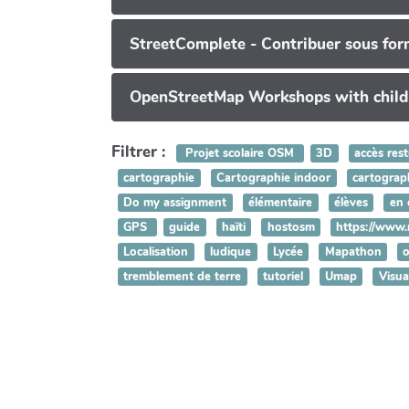
StreetComplete - Contribuer sous for
OpenStreetMap Workshops with child
Filtrer :
Projet scolaire OSM
3D
accès rest
cartographie
Cartographie indoor
cartograph
Do my assignment
élémentaire
élèves
en 
GPS
guide
haïti
hostosm
https://www.
Localisation
ludique
Lycée
Mapathon
tremblement de terre
tutoriel
Umap
Visua