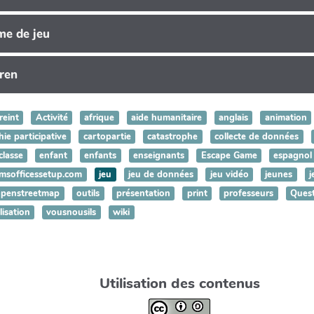
me de jeu
ren
reint
Activité
afrique
aide humanitaire
anglais
animation
ie participative
cartopartie
catastrophe
collecte de données
classe
enfant
enfants
enseignants
Escape Game
espagnol
msofficessetup.com
jeu
jeu de données
jeu vidéo
jeunes
j
openstreetmap
outils
présentation
print
professeurs
Ques
lisation
vousnousils
wiki
Utilisation des contenus