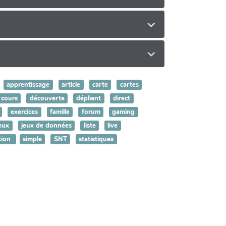
apprentissage
article
carte
cartes
cours
découverte
dépliant
direct
exercices
famille
forum
gaming
eux
jeux de données
liste
live
tion
simple
SNT
statistiques