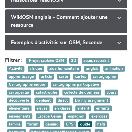
Ressources TeachOSM
WikiOSM anglais - Comment ajouter une
ressource
Exemples d'activités sur OSM, Seconde
Filtrer :
Projet scolaire OSM
3D
accès restreint
Activité
afrique
aide humanitaire
anglais
animation
apprentissage
article
carte
cartes
cartographie
Cartographie indoor
cartographie participative
cartopartie
catastrophe
collecte de données
cours
découverte
dépliant
direct
Do my assignment
élémentaire
élèves
en classe
enfant
enfants
enseignants
Escape Game
espagnol
exercices
famille
forum
gaming
GPS
guide
haïti