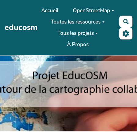
Aller au contenu principal
Accueil
OpenStreetMap
Toutes les ressources
Rec
educosm
Tous les projets
À Propos