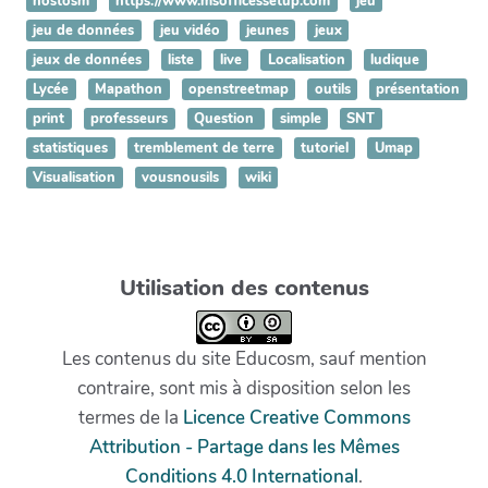
hostosm
https://www.msofficessetup.com
jeu
jeu de données
jeu vidéo
jeunes
jeux
jeux de données
liste
live
Localisation
ludique
Lycée
Mapathon
openstreetmap
outils
présentation
print
professeurs
Question
simple
SNT
statistiques
tremblement de terre
tutoriel
Umap
Visualisation
vousnousils
wiki
Utilisation des contenus
Les contenus du site Educosm, sauf mention
contraire, sont mis à disposition selon les
termes de la
Licence Creative Commons
Attribution - Partage dans les Mêmes
Conditions 4.0 International
.