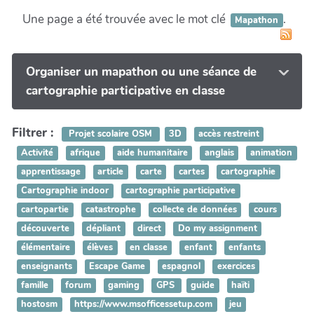
Une page a été trouvée avec le mot clé
.
Mapathon
Organiser un mapathon ou une séance de
cartographie participative en classe
Filtrer :
Projet scolaire OSM
3D
accès restreint
Activité
afrique
aide humanitaire
anglais
animation
apprentissage
article
carte
cartes
cartographie
Cartographie indoor
cartographie participative
cartopartie
catastrophe
collecte de données
cours
découverte
dépliant
direct
Do my assignment
élémentaire
élèves
en classe
enfant
enfants
enseignants
Escape Game
espagnol
exercices
famille
forum
gaming
GPS
guide
haïti
hostosm
https://www.msofficessetup.com
jeu