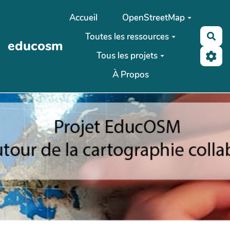
Aller au contenu principal
Accueil
OpenStreetMap
Toutes les ressources
Rec
educosm
Tous les projets
À Propos