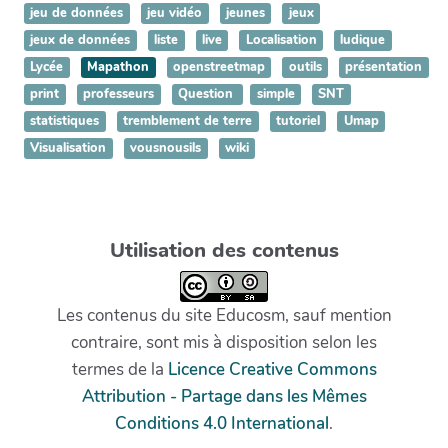
jeu de données
jeu vidéo
jeunes
jeux
jeux de données
liste
live
Localisation
ludique
Lycée
Mapathon
openstreetmap
outils
présentation
print
professeurs
Question
simple
SNT
statistiques
tremblement de terre
tutoriel
Umap
Visualisation
vousnousils
wiki
Utilisation des contenus
Les contenus du site Educosm, sauf mention
contraire, sont mis à disposition selon les
termes de la
Licence Creative Commons
Attribution - Partage dans les Mêmes
Conditions 4.0 International
.