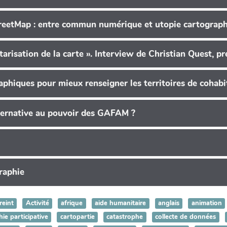
reetMap : entre commun numérique et utopie cartograp
arisation de la carte ». Interview de Christian Quest, p
phiques pour mieux renseigner les territoires de cohabit
alternative au pouvoir des GAFAM ?
graphie
reint
Activité
afrique
aide humanitaire
anglais
animation
ie participative
cartopartie
catastrophe
collecte de données