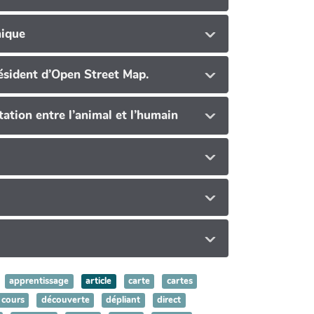
hique
résident d’Open Street Map.
ation entre l’animal et l’humain
apprentissage
article
carte
cartes
cours
découverte
dépliant
direct