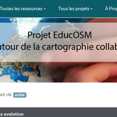
Toutes les ressources
Tous les projets
À Pro
mot clé
.
article
s evolution